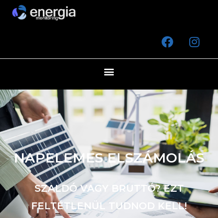
NAPELEMES ELSZÁMOLÁS
SZALDÓ VAGY BRUTTÓ? EZT
FELTÉTLENÜL TUDNOD KELL!