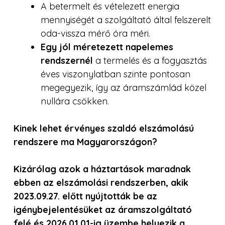
A betermelt és vételezett energia
mennyiségét a szolgáltató által felszerelt
oda-vissza mérő óra méri.
Egy jól méretezett napelemes
rendszernél
a termelés és a fogyasztás
éves viszonylatban szinte pontosan
megegyezik, így az áramszámlád közel
nullára csökken.
Kinek lehet érvényes szaldó elszámolású
rendszere ma Magyarországon?
Kizárólag azok a háztartások maradnak
ebben az elszámolási rendszerben, akik
2023.09.27. előtt nyújtották be az
igénybejelentésüket az áramszolgáltató
felé és 2026.01.01-ig üzembe helyezik a