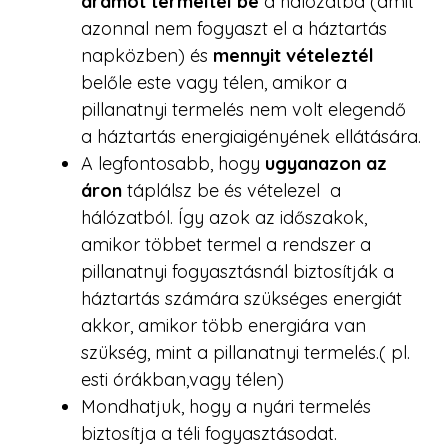
áramot termeltél be
a hálózatba (amit
azonnal nem fogyaszt el a háztartás
napközben) és
mennyit vételeztél
belőle este vagy télen, amikor a
pillanatnyi termelés nem volt elegendő
a háztartás energiaigényének ellátására.
A legfontosabb, hogy
ugyanazon az
áron
táplálsz be és vételezel a
hálózatból. Így azok az időszakok,
amikor többet termel a rendszer a
pillanatnyi fogyasztásnál biztosítják a
háztartás számára szükséges energiát
akkor, amikor több energiára van
szükség, mint a pillanatnyi termelés.( pl.
esti órákban,vagy télen)
Mondhatjuk, hogy a nyári termelés
biztosítja a téli fogyasztásodat.