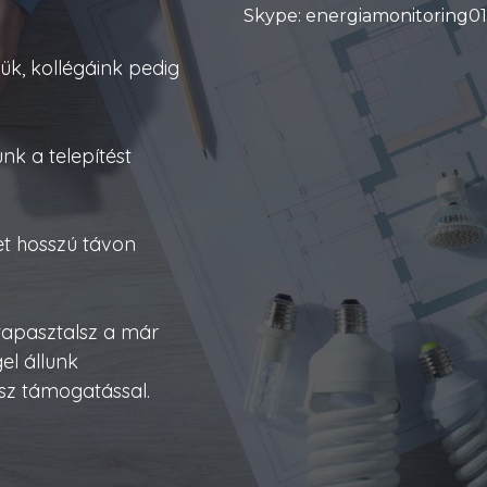
Skype: energiamonitoring01
jük, kollégáink pedig
nk a telepítést
et hosszú távon
tapasztalsz a már
el állunk
sz támogatással.