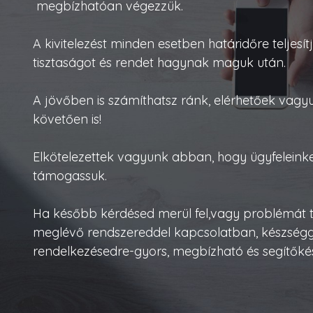
megbízhatóan végezzük.
A kivitelezést minden esetben határidőre teljesít
tisztaságot és rendet hagynak maguk után.
A jövőben is számíthatsz ránk, elérhetőek vagyu
követően is!
Elkötelezettek vagyunk abban, hogy ügyfeleink
támogassuk.
Ha később kérdésed merül fel,vagy problémát 
meglévő rendszereddel kapcsolatban, készségg
rendelkezésedre-gyors, megbízható és segítőké