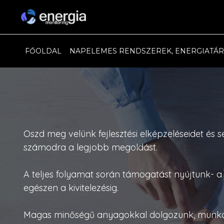
FŐOLDAL
NAPELEMES RENDSZEREK, ENERGIATÁ
Oszd meg velünk fejlesztési elképzeléseidet és s
számodra a legjobb megoldást.
A teljes folyamat során támogatást nyújtunk- a 
egészen a kivitelezésig.
Magas minőségű anyagokkal dolgozunk, munká