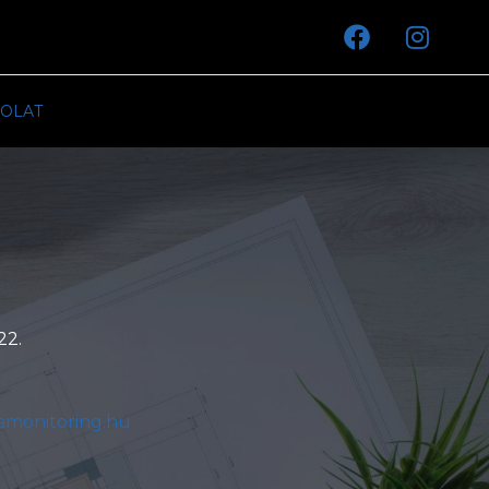
OLAT
22.
amonitoring.hu