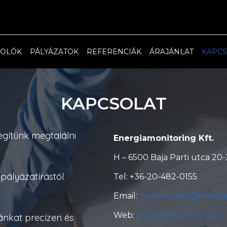
ROLÓK
PÁLYÁZATOK
REFERENCIÁK
ÁRAJÁNLAT
KAPCS
KAPCSOLAT
egítünk megtalálni
Energiamonitoring Kft.
H – 6500 Baja Parti utca 20-
pályázatírástól
Tel: +36-20-482-0155
Email:
zoltan.szabo@energi
Web:
energiamonitoring.hu
nkat precízen és